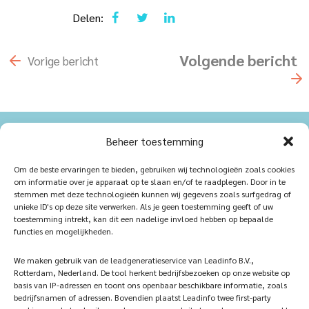
Delen:
Volgende
bericht
Vorige
bericht
Beheer toestemming
Home
Nachhaltig
Om de beste ervaringen te bieden, gebruiken wij technologieën zoals cookies
Produkte
Stellenangebote
om informatie over je apparaat op te slaan en/of te raadplegen. Door in te
stemmen met deze technologieën kunnen wij gegevens zoals surfgedrag of
iQ Atelier
Kontakt
unieke ID's op deze site verwerken. Als je geen toestemming geeft of uw
toestemming intrekt, kan dit een nadelige invloed hebben op bepaalde
functies en mogelijkheden.
Inspiration
Partner werden
Referenzen
Veelgestelde vragen
We maken gebruik van de leadgeneratieservice van Leadinfo B.V.,
Rotterdam, Nederland. De tool herkent bedrijfsbezoeken op onze website op
basis van IP-adressen en toont ons openbaar beschikbare informatie, zoals
bedrijfsnamen of adressen. Bovendien plaatst Leadinfo twee first-party