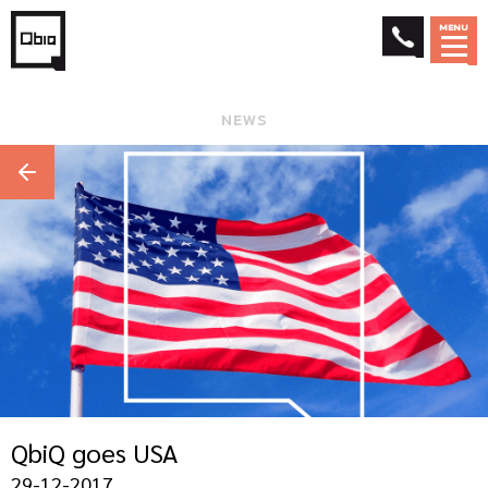
MENU
NEWS
QbiQ goes USA
29-12-2017