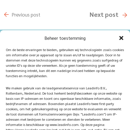
Next
post
Previous
post
Beheer toestemming
Home
Sustainablility
Om de beste ervaringen te bieden, gebruiken wij technologieën zoals cookies
om informatie over je apparaat op te slaan en/of te raadplegen. Door in te
Products
Vacancies
stemmen met deze technologieën kunnen wij gegevens zoals surfgedrag of
unieke ID's op deze site verwerken. Als je geen toestemming geeft of uw
iQ Atelier
Contact
toestemming intrekt, kan dit een nadelige invloed hebben op bepaalde
functies en mogelijkheden.
Inspiration
Become a partner
We maken gebruik van de leadgeneratieservice van Leadinfo B.V.,
References
Veelgestelde vragen
Rotterdam, Nederland. De tool herkent bedrijfsbezoeken op onze website op
basis van IP-adressen en toont ons openbaar beschikbare informatie, zoals
bedrijfsnamen of adressen. Bovendien plaatst Leadinfo twee first-party
cookies, om het gebruikersgedrag op onze website te evalueren en verwerkt
de tool domeinen uit formulierinvoeringen (bijv. "Leadinfo.com") om IP-
Subscribe now!
Follow Us
adressen met bedrijven te correleren en diensten te verbeteren. Meer
informatie is beschikbaar op www.leadinfo.com. Op deze pagina:
https://www.leadinfo.com/en/opt-out heb je een opt- out-optie. Bij een opt-