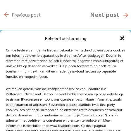
Next
post
Previous
post
Beheer toestemming
Home
Sustainablility
Om de beste ervaringen te bieden, gebruiken wij technologieën zoals cookies
om informatie over je apparaat op te slaan en/of te raadplegen. Door in te
Products
Vacancies
stemmen met deze technologieën kunnen wij gegevens zoals surfgedrag of
unieke ID's op deze site verwerken. Als je geen toestemming geeft of uw
iQ Atelier
Contact
toestemming intrekt, kan dit een nadelige invloed hebben op bepaalde
functies en mogelijkheden.
Inspiration
Become a partner
We maken gebruik van de leadgeneratieservice van Leadinfo B.V.,
References
Veelgestelde vragen
Rotterdam, Nederland. De tool herkent bedrijfsbezoeken op onze website op
basis van IP-adressen en toont ons openbaar beschikbare informatie, zoals
bedrijfsnamen of adressen. Bovendien plaatst Leadinfo twee first-party
cookies, om het gebruikersgedrag op onze website te evalueren en verwerkt
de tool domeinen uit formulierinvoeringen (bijv. "Leadinfo.com") om IP-
Subscribe now!
Follow Us
adressen met bedrijven te correleren en diensten te verbeteren. Meer
informatie is beschikbaar op www.leadinfo.com. Op deze pagina:
https://www.leadinfo.com/en/opt-out heb je een opt- out-optie. Bij een opt-