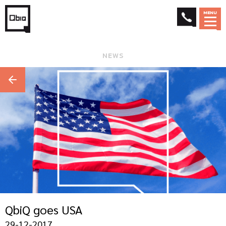
MENU
NEWS
QbiQ goes USA
29-12-2017