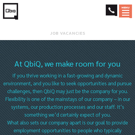
MENU
JOB VACANCIES
At QbiQ, we make room for you
If you thrive working in a fast‑growing and dynamic
environment, and you like to seek opportunities and pursue
challenges, then QbiQ may just be the company for you.
Flexibility is one of the mainstays of our company – in our
systems, our production processes and our staff. It’s
something we’d certainly expect of you.
What also sets our company apart is our goal to provide
employment opportunities to people who typically