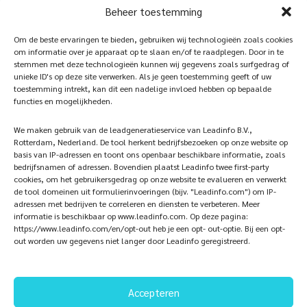
Beheer toestemming
Home
Sustainablility
Om de beste ervaringen te bieden, gebruiken wij technologieën zoals cookies
om informatie over je apparaat op te slaan en/of te raadplegen. Door in te
Products
Vacancies
stemmen met deze technologieën kunnen wij gegevens zoals surfgedrag of
unieke ID's op deze site verwerken. Als je geen toestemming geeft of uw
iQ Atelier
Contact
toestemming intrekt, kan dit een nadelige invloed hebben op bepaalde
functies en mogelijkheden.
Inspiration
Become a partner
We maken gebruik van de leadgeneratieservice van Leadinfo B.V.,
References
Veelgestelde vragen
Rotterdam, Nederland. De tool herkent bedrijfsbezoeken op onze website op
basis van IP-adressen en toont ons openbaar beschikbare informatie, zoals
bedrijfsnamen of adressen. Bovendien plaatst Leadinfo twee first-party
cookies, om het gebruikersgedrag op onze website te evalueren en verwerkt
de tool domeinen uit formulierinvoeringen (bijv. "Leadinfo.com") om IP-
Subscribe now!
Follow Us
adressen met bedrijven te correleren en diensten te verbeteren. Meer
informatie is beschikbaar op www.leadinfo.com. Op deze pagina:
https://www.leadinfo.com/en/opt-out heb je een opt- out-optie. Bij een opt-
out worden uw gegevens niet langer door Leadinfo geregistreerd.
Accepteren