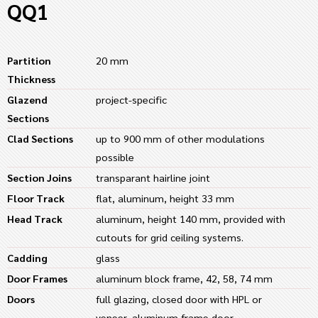
QQ1
Partition
20 mm
Thickness
Glazend
project-specific
Sections
Clad Sections
up to 900 mm of other modulations
possible
Section Joins
transparant hairline joint
Floor Track
flat, aluminum, height 33 mm
Head Track
aluminum, height 140 mm, provided with
cutouts for grid ceiling systems.
Cadding
glass
Door Frames
aluminum block frame, 42, 58, 74 mm
Doors
full glazing, closed door with HPL or
veneer, aluminum frame door