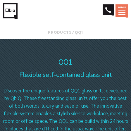
MENU
PRODUCTS
⁄
QQ1
QQ1
Flexible self-contained glass unit
Discover the unique features of QQ1 glass units, developed
by QbiQ. These freestanding glass units offer you the best
of both worlds: luxury and ease of use. The innovative
flexible system enables a stylish silence workplace, meeting
room or office space. The QQ1 can be build within 24 hours
in places that are difficult in the usual way. The unit offers