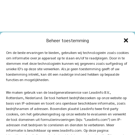
Beheer toestemming
Home
Sustainablility
Om de beste ervaringen te bieden, gebruiken wij technologieën zoals cookies
om informatie over je apparaat op te slaan en/of te raadplegen. Door in te
Products
Vacancies
stemmen met deze technologieën kunnen wij gegevens zoals surfgedrag of
unieke ID's op deze site verwerken. Als je geen toestemming geeft of uw
iQ Atelier
Contact
toestemming intrekt, kan dit een nadelige invloed hebben op bepaalde
functies en mogelijkheden.
Inspiration
Become a partner
We maken gebruik van de leadgeneratieservice van Leadinfo B.V.,
References
Veelgestelde vragen
Rotterdam, Nederland. De tool herkent bedrijfsbezoeken op onze website op
basis van IP-adressen en toont ons openbaar beschikbare informatie, zoals
bedrijfsnamen of adressen. Bovendien plaatst Leadinfo twee first-party
cookies, om het gebruikersgedrag op onze website te evalueren en verwerkt
de tool domeinen uit formulierinvoeringen (bijv. "Leadinfo.com") om IP-
Subscribe now!
Follow Us
adressen met bedrijven te correleren en diensten te verbeteren. Meer
informatie is beschikbaar op www.leadinfo.com. Op deze pagina: