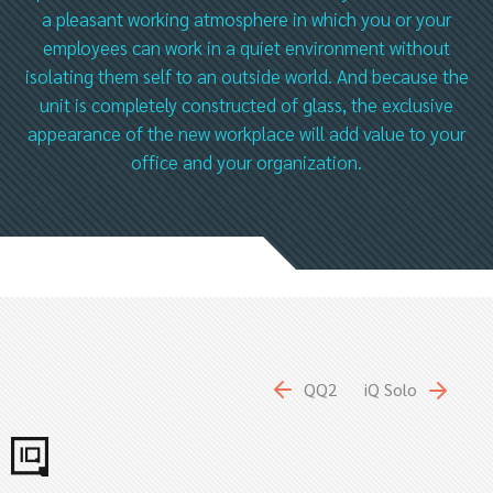
a pleasant working atmosphere in which you or your
employees can work in a quiet environment without
isolating them self to an outside world. And because the
unit is completely constructed of glass, the exclusive
appearance of the new workplace will add value to your
office and your organization.
QQ2
iQ Solo