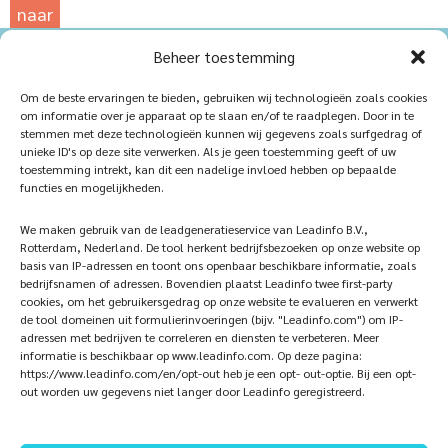
naar
de
Beheer toestemming
fotowebsite
Home
Durable
Om de beste ervaringen te bieden, gebruiken wij technologieën zoals cookies
om informatie over je apparaat op te slaan en/of te raadplegen. Door in te
Des produits
Postes vacants
stemmen met deze technologieën kunnen wij gegevens zoals surfgedrag of
unieke ID's op deze site verwerken. Als je geen toestemming geeft of uw
iQ Atelier
Contact
toestemming intrekt, kan dit een nadelige invloed hebben op bepaalde
functies en mogelijkheden.
Inspiration
Devenir partenaire
We maken gebruik van de leadgeneratieservice van Leadinfo B.V.,
Les références
Veelgestelde vragen
Rotterdam, Nederland. De tool herkent bedrijfsbezoeken op onze website op
basis van IP-adressen en toont ons openbaar beschikbare informatie, zoals
bedrijfsnamen of adressen. Bovendien plaatst Leadinfo twee first-party
cookies, om het gebruikersgedrag op onze website te evalueren en verwerkt
de tool domeinen uit formulierinvoeringen (bijv. "Leadinfo.com") om IP-
Inscrivez-vous ici!
Selon nous
adressen met bedrijven te correleren en diensten te verbeteren. Meer
informatie is beschikbaar op www.leadinfo.com. Op deze pagina:
https://www.leadinfo.com/en/opt-out heb je een opt- out-optie. Bij een opt-
out worden uw gegevens niet langer door Leadinfo geregistreerd.