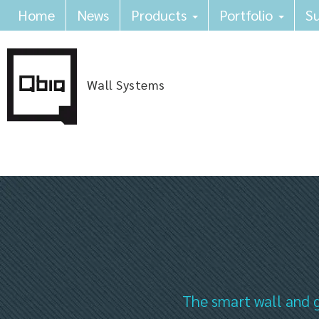
Home
News
Products
Portfolio
Su
Wall Systems
The smart wall and g