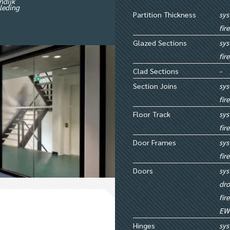
ndijk
kleding
Partition Thickness
sys
fir
Glazed Sections
sys
fir
Clad Sections
-
Section Joins
sys
fir
Floor Track
sy
fir
Door Frames
sys
fir
Doors
sys
dro
fir
EW
Hinges
sys