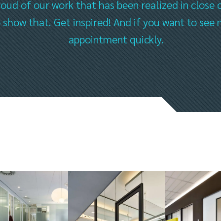
oud of our work that has been realized in close 
to show that. Get inspired! And if you want to s
appointment quickly.