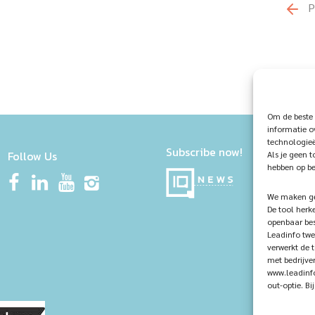
P
Om de beste 
informatie o
technologieë
Subscribe now!
Follow Us
Als je geen 
hebben op be
We maken geb
De tool herk
openbaar bes
Leadinfo twe
verwerkt de 
met bedrijve
www.leadinfo
out-optie. B