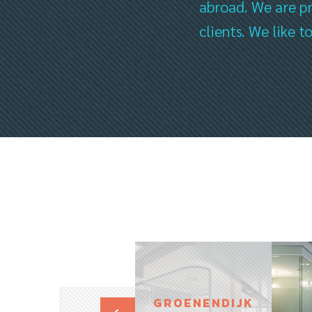
abroad. We are pr
clients. We like 
GROENENDIJK