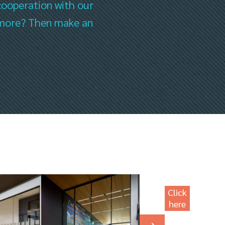
cooperation with our
ee more? Then make an
Click
here
for