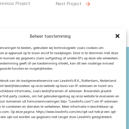
revious Project
Next Project
Beheer toestemming
ervaringen te bieden, gebruiken wij technologieën zoals cookies om
ver je apparaat op te slaan en/of te raadplegen. Door in te stemmen met deze
n kunnen wij gegevens zoals surfgedrag of unieke ID's op deze site verwerken.
toestemming geeft of uw toestemming intrekt, kan dit een nadelige invloed
paalde functies en mogelijkheden.
ruik van de leadgeneratieservice van Leadinfo B.V., Rotterdam, Nederland.
ent bedrijfsbezoeken op onze website op basis van IP-adressen en toont ons
chikbare informatie, zoals bedrijfsnamen of adressen. Bovendien plaatst
e first-party cookies, om het gebruikersgedrag op onze website te evalueren en
tool domeinen uit formulierinvoeringen (bijv. "Leadinfo.com") om IP-adressen
n te correleren en diensten te verbeteren. Meer informatie is beschikbaar op
.com. Op deze pagina: https://www.leadinfo.com/en/opt-out heb je een opt-
ij een opt-out worden uw gegevens niet langer door Leadinfo geregistreerd.