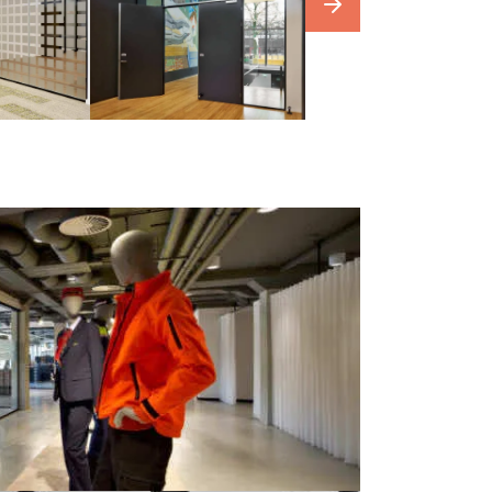
our
photowebsite