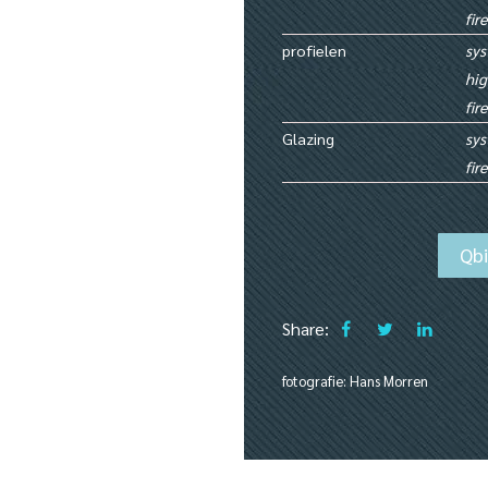
fir
profielen
sys
hig
fir
Glazing
sys
fir
Qb
Share:
fotografie: Hans Morren