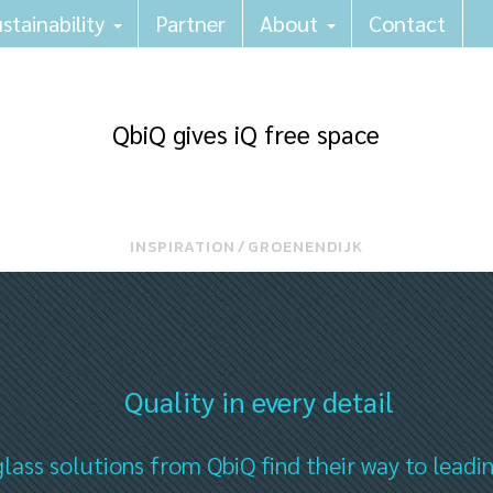
stainability
Partner
About
Contact
QbiQ gives iQ free space
INSPIRATION
⁄
GROENENDIJK
Quality in every detail
lass solutions from QbiQ find their way to leadi