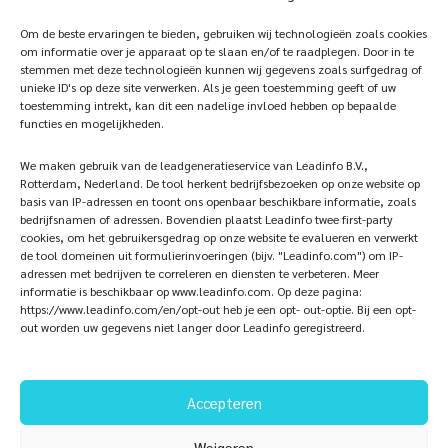
photowebsite
Home
Sustainablility
Om de beste ervaringen te bieden, gebruiken wij technologieën zoals cookies
om informatie over je apparaat op te slaan en/of te raadplegen. Door in te
Products
Vacancies
stemmen met deze technologieën kunnen wij gegevens zoals surfgedrag of
unieke ID's op deze site verwerken. Als je geen toestemming geeft of uw
iQ Atelier
Contact
toestemming intrekt, kan dit een nadelige invloed hebben op bepaalde
functies en mogelijkheden.
Inspiration
Become a partner
We maken gebruik van de leadgeneratieservice van Leadinfo B.V.,
References
Veelgestelde vragen
Rotterdam, Nederland. De tool herkent bedrijfsbezoeken op onze website op
basis van IP-adressen en toont ons openbaar beschikbare informatie, zoals
bedrijfsnamen of adressen. Bovendien plaatst Leadinfo twee first-party
cookies, om het gebruikersgedrag op onze website te evalueren en verwerkt
de tool domeinen uit formulierinvoeringen (bijv. "Leadinfo.com") om IP-
Subscribe now!
Follow Us
adressen met bedrijven te correleren en diensten te verbeteren. Meer
informatie is beschikbaar op www.leadinfo.com. Op deze pagina:
https://www.leadinfo.com/en/opt-out heb je een opt- out-optie. Bij een opt-
out worden uw gegevens niet langer door Leadinfo geregistreerd.
Accepteren
Weigeren