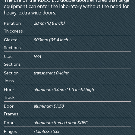
equipment can enter the laboratory without the need for
heavy, extra wide doors.
Partition
20mm (0,8 inch)
Thickness
Glazed
900mm (35.4 inch )
Sections
Clad
N/A
Sections
Section
transparent 0-joint
Joins
Floor
aluminum 33mm (1.3 inch) high
Track
Door
aluminum DK58
Frames
Doors
aluminum framed door KDEC
Hinges
stainless steel