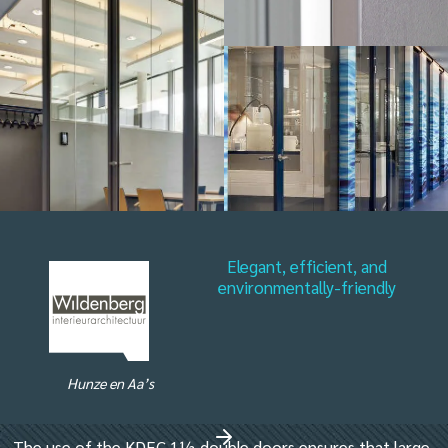
Elegant, efficient, and
environmentally-friendly
Hunze en Aa’s
The use of the KDEC 1½ double doors ensures that large