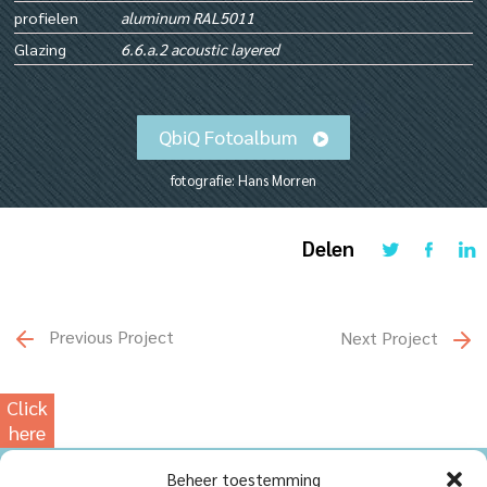
profielen
aluminum RAL5011
Glazing
6.6.a.2 acoustic layered
QbiQ Fotoalbum
fotografie: Hans Morren
Delen
Previous Project
Next Project
Click
here
for
Beheer toestemming
our