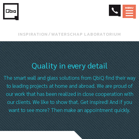
MENU
INSPIRATION
⁄
WATERSCHAP LABORATORIUM
Quality in every detail
The smart wall and glass solutions from QbiQ find their way
to leading projects at home and abroad. We are proud of
our work that has been realized in close cooperation with
our clients. We like to show that. Get inspired! And if you
want to see more? Then make an appointment quickly.