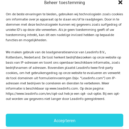
Beheer toestemming
our
photowebsite
Home
Sustainablility
Om de beste ervaringen te bieden, gebruiken wij technologieën zoals cookies
om informatie over je apparaat op te slaan en/of te raadplegen. Door in te
Products
Vacancies
stemmen met deze technologieën kunnen wij gegevens zoals surfgedrag of
unieke ID's op deze site verwerken. Als je geen toestemming geeft of uw
iQ Atelier
Contact
toestemming intrekt, kan dit een nadelige invloed hebben op bepaalde
functies en mogelijkheden.
Inspiration
Become a partner
We maken gebruik van de leadgeneratieservice van Leadinfo B.V.,
References
Veelgestelde vragen
Rotterdam, Nederland. De tool herkent bedrijfsbezoeken op onze website op
basis van IP-adressen en toont ons openbaar beschikbare informatie, zoals
bedrijfsnamen of adressen. Bovendien plaatst Leadinfo twee first-party
cookies, om het gebruikersgedrag op onze website te evalueren en verwerkt
de tool domeinen uit formulierinvoeringen (bijv. "Leadinfo.com") om IP-
Subscribe now!
Follow Us
adressen met bedrijven te correleren en diensten te verbeteren. Meer
informatie is beschikbaar op www.leadinfo.com. Op deze pagina:
https://www.leadinfo.com/en/opt-out heb je een opt- out-optie. Bij een opt-
out worden uw gegevens niet langer door Leadinfo geregistreerd.
Accepteren