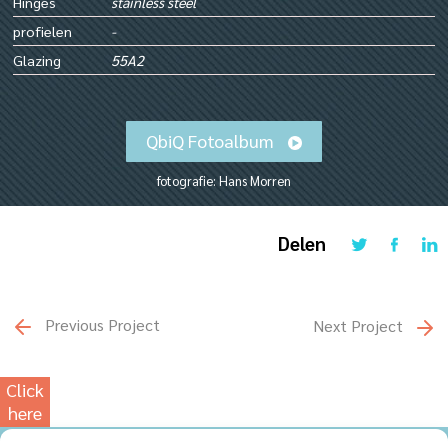
Hinges
stainless steel
profielen
-
Glazing
55A2
QbiQ Fotoalbum
fotografie: Hans Morren
Delen
Previous Project
Next Project
Click
here
for