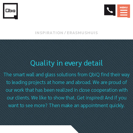
MENU
INSPIRATION
⁄
ERASMUSHUIS
Quality in every detail
The smart wall and glass solutions from QbiQ find their way
to leading projects at home and abroad. We are proud of
our work that has been realized in close cooperation with
our clients. We like to show that. Get inspired! And if you
want to see more? Then make an appointment quickly.