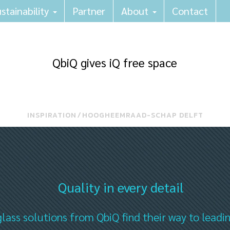
stainability
Partner
About
Contact
QbiQ gives iQ free space
INSPIRATION
⁄
HOOGHEEMRAAD-SCHAP DELFT
Quality in every detail
lass solutions from QbiQ find their way to leadi