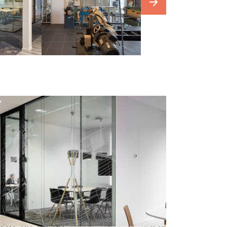
our
photowebsite