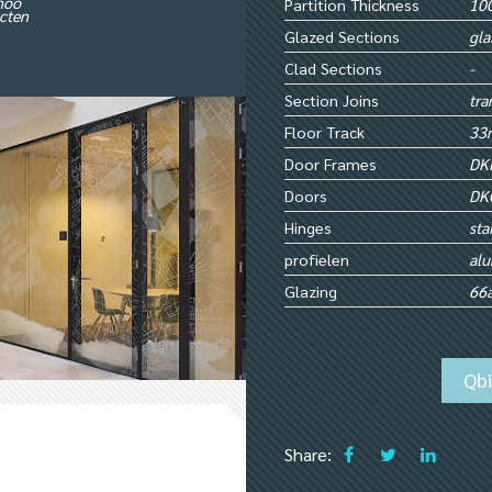
noo
Partition Thickness
100
ecten
Glazed Sections
gla
Clad Sections
-
Section Joins
tra
Floor Track
33m
Door Frames
DK
Doors
DK
Hinges
sta
profielen
al
Glazing
66
Qb
Share: