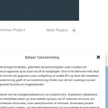
revious Project
Next Project
Beheer toestemming
ervaringen te bieden, gebruiken wij technologieën zoals cookies om
ver je apparaat op te slaan en/of te raadplegen. Door in te stemmen met deze
n kunnen wij gegevens zoals surfgedrag of unieke ID's op deze site verwerken.
toestemming geeft of uw toestemming intrekt, kan dit een nadelige invloed
paalde functies en mogelijkheden.
ruik van de leadgeneratieservice van Leadinfo B.V., Rotterdam, Nederland.
ent bedrijfsbezoeken op onze website op basis van IP-adressen en toont ons
chikbare informatie, zoals bedrijfsnamen of adressen. Bovendien plaatst
e first-party cookies, om het gebruikersgedrag op onze website te evalueren en