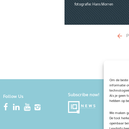
fotografie: Hans Morren
P
Om de beste 
informatie o
technologieë
Subscribe now!
Follow Us
Als je geen 
hebben op be
We maken geb
De tool herk
openbaar bes
Leadinfo twe