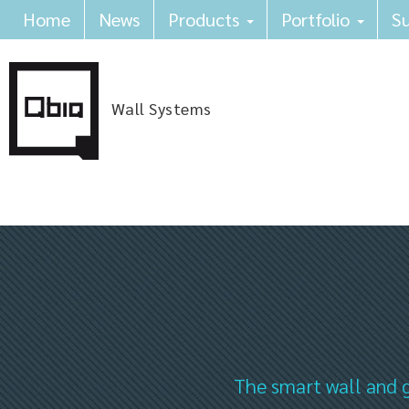
Home
News
Products
Portfolio
Su
Wall Systems
The smart wall and g