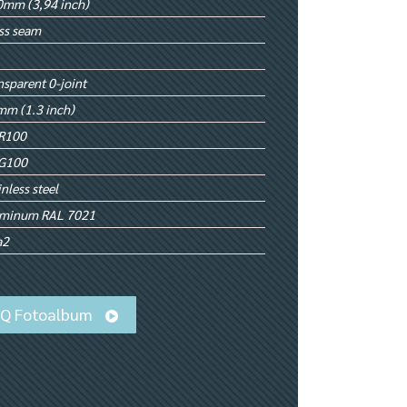
mm (3,94 inch)
ss seam
nsparent 0-joint
m (1.3 inch)
R100
G100
inless steel
uminum RAL 7021
a2
iQ Fotoalbum