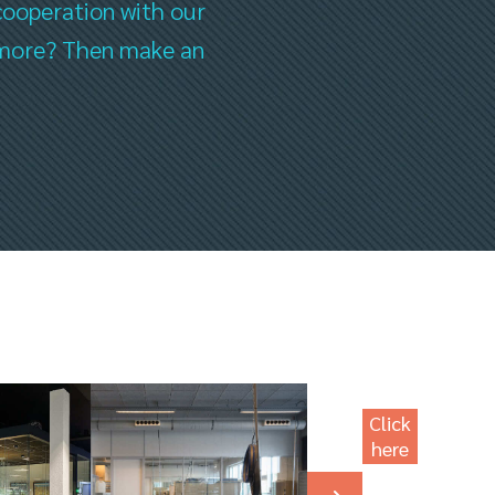
cooperation with our
ee more? Then make an
Click
here
for