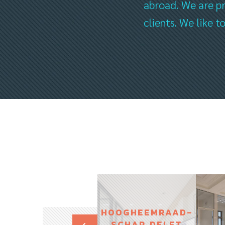
abroad. We are pr
clients. We like 
HOOGHEEMRAAD-
SCHAP DELFT