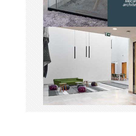
Meca
archit