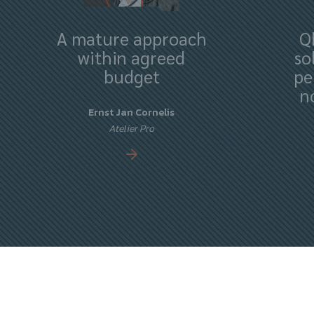
A mature approach
Q
within agreed
so
budget
pe
n
Ernst Jan Cornelis
Atelier Pro