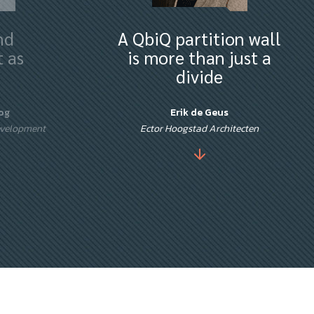
nd
A QbiQ partition wall
 as
is more than just a
divide
og
Erik de Geus
evelopment
Ector Hoogstad Architecten