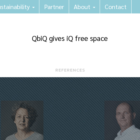
stainability
Partner
About
Contact
QbiQ gives iQ free space
REFERENCES