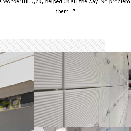
is wonderful. QbiQ helped us all the way. No problem
them…”