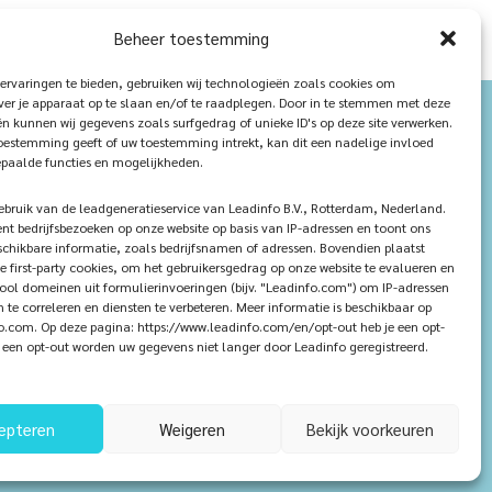
Beheer toestemming
ervaringen te bieden, gebruiken wij technologieën zoals cookies om
ver je apparaat op te slaan en/of te raadplegen. Door in te stemmen met deze
n kunnen wij gegevens zoals surfgedrag of unieke ID's op deze site verwerken.
toestemming geeft of uw toestemming intrekt, kan dit een nadelige invloed
paalde functies en mogelijkheden.
ruik van de leadgeneratieservice van Leadinfo B.V., Rotterdam, Nederland.
ent bedrijfsbezoeken op onze website op basis van IP-adressen en toont ons
chikbare informatie, zoals bedrijfsnamen of adressen. Bovendien plaatst
e first-party cookies, om het gebruikersgedrag op onze website te evalueren en
tool domeinen uit formulierinvoeringen (bijv. "Leadinfo.com") om IP-adressen
n te correleren en diensten te verbeteren. Meer informatie is beschikbaar op
.com. Op deze pagina: https://www.leadinfo.com/en/opt-out heb je een opt-
ij een opt-out worden uw gegevens niet langer door Leadinfo geregistreerd.
epteren
Weigeren
Bekijk voorkeuren