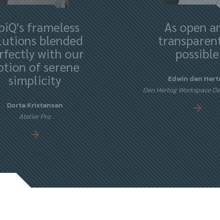
biQ's frameless
As open a
lutions blended
transparent
rfectly with our
possible
otion of serene
simplicity
Edwin den Hert
Den Hertog Workspace D
Dorte Kristensen
Atelier Pro