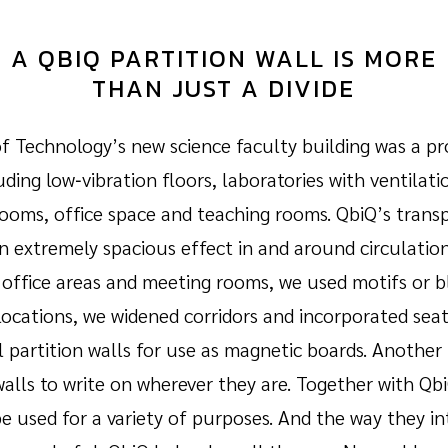
A QBIQ PARTITION WALL IS MORE
THAN JUST A DIVIDE
of Technology’s new science faculty building was a pr
luding low‑vibration floors, laboratories with ventilat
rooms, office space and teaching rooms. QbiQ’s transp
n extremely spacious effect in and around circulatio
 office areas and meeting rooms, we used motifs or 
l locations, we widened corridors and incorporated sea
 partition walls for use as magnetic boards. Another b
walls to write on wherever they are. Together with Qb
be used for a variety of purposes. And the way they 