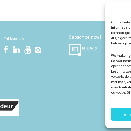
Om de beste 
informatie o
technologieë
Subscribe now!
Follow Us
Als je geen 
hebben op be
We maken geb
De tool herk
openbaar bes
Leadinfo twe
verwerkt de 
met bedrijve
www.leadinfo
out-optie. B
Acc