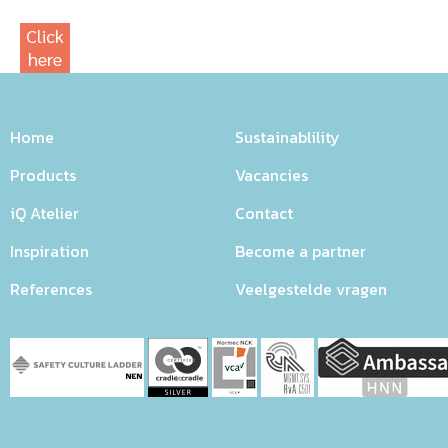
Click
here
for
our
photowebsite
Home
Sustainablility
Products
Vacancies
iQ Atelier
Contact
Inspiration
Become a partner
References
Veelgestelde vragen