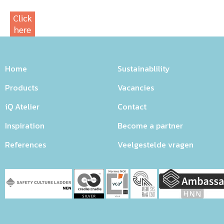
Click
here
for
our
photowebsite
Home
Sustainablility
Products
Vacancies
iQ Atelier
Contact
Inspiration
Become a partner
References
Veelgestelde vragen