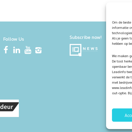
Om de beste 
informatie o
technologieë
Subscribe now!
Follow Us
Als je geen 
hebben op be
We maken geb
De tool herk
openbaar bes
Leadinfo twe
verwerkt de 
met bedrijve
www.leadinfo
out-optie. B
Acc