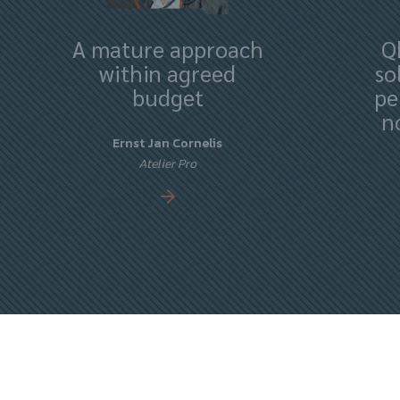
A mature approach
Q
within agreed
so
budget
pe
n
Ernst Jan Cornelis
Atelier Pro