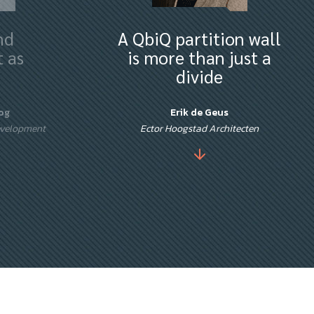
nd
A QbiQ partition wall
 as
is more than just a
divide
og
Erik de Geus
evelopment
Ector Hoogstad Architecten