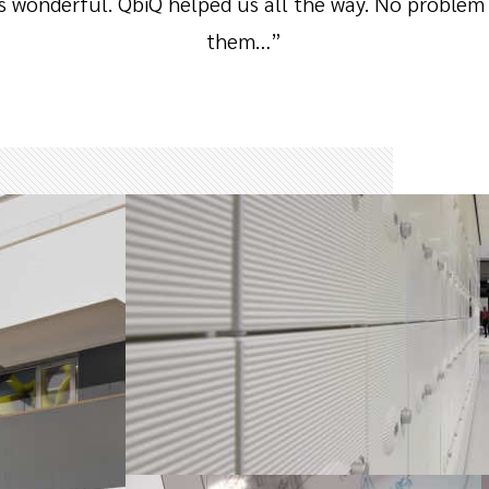
is wonderful. QbiQ helped us all the way. No problem
them…”