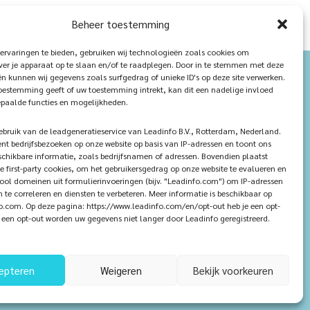
Beheer toestemming
ervaringen te bieden, gebruiken wij technologieën zoals cookies om
ver je apparaat op te slaan en/of te raadplegen. Door in te stemmen met deze
n kunnen wij gegevens zoals surfgedrag of unieke ID's op deze site verwerken.
toestemming geeft of uw toestemming intrekt, kan dit een nadelige invloed
paalde functies en mogelijkheden.
ruik van de leadgeneratieservice van Leadinfo B.V., Rotterdam, Nederland.
ent bedrijfsbezoeken op onze website op basis van IP-adressen en toont ons
chikbare informatie, zoals bedrijfsnamen of adressen. Bovendien plaatst
e first-party cookies, om het gebruikersgedrag op onze website te evalueren en
tool domeinen uit formulierinvoeringen (bijv. "Leadinfo.com") om IP-adressen
n te correleren en diensten te verbeteren. Meer informatie is beschikbaar op
.com. Op deze pagina: https://www.leadinfo.com/en/opt-out heb je een opt-
ij een opt-out worden uw gegevens niet langer door Leadinfo geregistreerd.
epteren
Weigeren
Bekijk voorkeuren