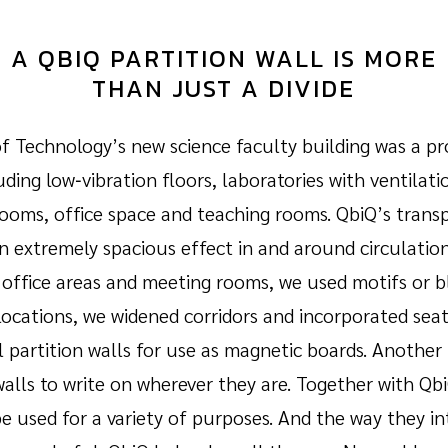
A QBIQ PARTITION WALL IS MORE
THAN JUST A DIVIDE
of Technology’s new science faculty building was a pr
luding low‑vibration floors, laboratories with ventilat
rooms, office space and teaching rooms. QbiQ’s transp
n extremely spacious effect in and around circulatio
 office areas and meeting rooms, we used motifs or 
l locations, we widened corridors and incorporated sea
 partition walls for use as magnetic boards. Another b
walls to write on wherever they are. Together with Qb
be used for a variety of purposes. And the way they 