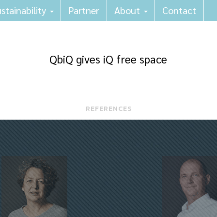
stainability
Partner
About
Contact
QbiQ gives iQ free space
REFERENCES