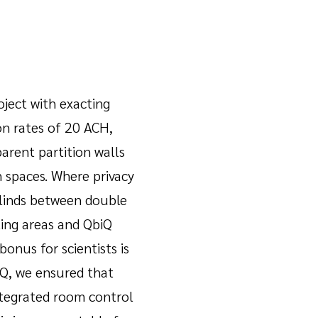
oject with exacting
ion rates of 20 ACH,
arent partition walls
n spaces. Where privacy
blinds between double
ting areas and QbiQ
onus for scientists is
iQ, we ensured that
integrated room control