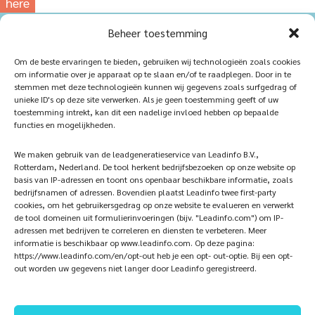
here
for
Beheer toestemming
our
photowebsite
Home
Sustainablility
Om de beste ervaringen te bieden, gebruiken wij technologieën zoals cookies
om informatie over je apparaat op te slaan en/of te raadplegen. Door in te
Products
Vacancies
stemmen met deze technologieën kunnen wij gegevens zoals surfgedrag of
unieke ID's op deze site verwerken. Als je geen toestemming geeft of uw
iQ Atelier
Contact
toestemming intrekt, kan dit een nadelige invloed hebben op bepaalde
functies en mogelijkheden.
Inspiration
Become a partner
We maken gebruik van de leadgeneratieservice van Leadinfo B.V.,
References
Veelgestelde vragen
Rotterdam, Nederland. De tool herkent bedrijfsbezoeken op onze website op
basis van IP-adressen en toont ons openbaar beschikbare informatie, zoals
bedrijfsnamen of adressen. Bovendien plaatst Leadinfo twee first-party
cookies, om het gebruikersgedrag op onze website te evalueren en verwerkt
de tool domeinen uit formulierinvoeringen (bijv. "Leadinfo.com") om IP-
Subscribe now!
Follow Us
adressen met bedrijven te correleren en diensten te verbeteren. Meer
informatie is beschikbaar op www.leadinfo.com. Op deze pagina:
https://www.leadinfo.com/en/opt-out heb je een opt- out-optie. Bij een opt-
out worden uw gegevens niet langer door Leadinfo geregistreerd.