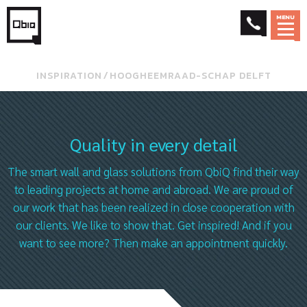
MENU
INSPIRATION
⁄
HOOGHEEMRAAD-SCHAP DELFT
Quality in every detail
The smart wall and glass solutions from QbiQ find their way
to leading projects at home and abroad. We are proud of
our work that has been realized in close cooperation with
our clients. We like to show that. Get inspired! And if you
want to see more? Then make an appointment quickly.