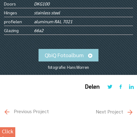
Doors
DKG100
Hinges
stainless steel
profielen
aluminum RAL 7021
Glazing
66a2
QbiQ Fotoalbum
fotografie: Hans Morren
Delen
Previous Project
Next Project
Click