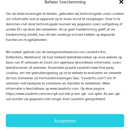
Beheer toestemming
our
photowebsite
Home
Sustainablility
Om de beste ervaringen te bieden, gebruiken wij technologieën zoals cookies
om informatie over je apparaat op te slaan en/of te raadplegen. Door in te
Products
Vacancies
stemmen met deze technologieën kunnen wij gegevens zoals surfgedrag of
unieke ID's op deze site verwerken. Als je geen toestemming geeft of uw
iQ Atelier
Contact
toestemming intrekt, kan dit een nadelige invloed hebben op bepaalde
functies en mogelijkheden.
Inspiration
Become a partner
We maken gebruik van de leadgeneratieservice van Leadinfo B.V.,
References
Veelgestelde vragen
Rotterdam, Nederland. De tool herkent bedrijfsbezoeken op onze website op
basis van IP-adressen en toont ons openbaar beschikbare informatie, zoals
bedrijfsnamen of adressen. Bovendien plaatst Leadinfo twee first-party
cookies, om het gebruikersgedrag op onze website te evalueren en verwerkt
de tool domeinen uit formulierinvoeringen (bijv. "Leadinfo.com") om IP-
Subscribe now!
Follow Us
adressen met bedrijven te correleren en diensten te verbeteren. Meer
informatie is beschikbaar op www.leadinfo.com. Op deze pagina:
https://www.leadinfo.com/en/opt-out heb je een opt- out-optie. Bij een opt-
out worden uw gegevens niet langer door Leadinfo geregistreerd.
Accepteren