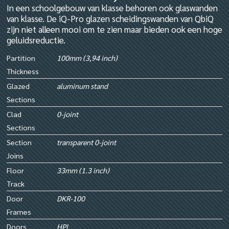
In een schoolgebouw van klasse behoren ook glaswanden
van klasse. De iQ-Pro glazen scheidingswanden van QbiQ
zijn niet alleen mooi om te zien maar bieden ook een hoge
geluidsreductie.
Partition
100mm (3,94 inch)
Thickness
Glazed
aluminum stand
Sections
Clad
0-joint
Sections
Section
transparent 0-joint
Joins
Floor
33mm (1.3 inch)
Track
Door
DKR-100
Frames
Doors
HPL