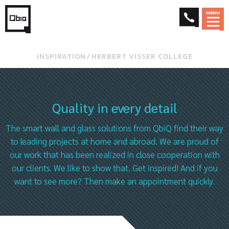
MENU
INSPIRATION
⁄
HERBERT VISSER COLLEGE
Quality in every detail
The smart wall and glass solutions from QbiQ find their way
to leading projects at home and abroad. We are proud of
our work that has been realized in close cooperation with
our clients. We like to show that. Get inspired! And if you
want to see more? Then make an appointment quickly.