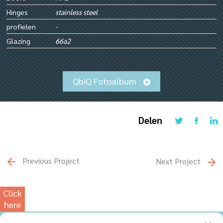
Hinges
stainless steel
profielen
-
Glazing
66a2
QbiQ Fotoalbum
Delen
Previous Project
Next Project
Click
here
for