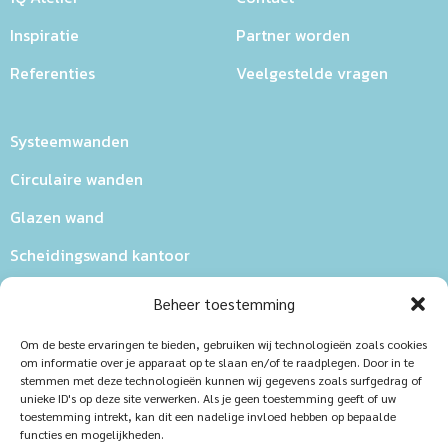
Inspiratie
Partner worden
Referenties
Veelgestelde vragen
Systeemwanden
Circulaire wanden
Glazen wand
Scheidingswand kantoor
Systeemwanden kantoor
Beheer toestemming
Systeemwand deur
Om de beste ervaringen te bieden, gebruiken wij technologieën zoals cookies
om informatie over je apparaat op te slaan en/of te raadplegen. Door in te
Brandwerende wand
stemmen met deze technologieën kunnen wij gegevens zoals surfgedrag of
unieke ID's op deze site verwerken. Als je geen toestemming geeft of uw
S200 Rookwerende glaswand
toestemming intrekt, kan dit een nadelige invloed hebben op bepaalde
functies en mogelijkheden.
EW30-EW60-EI30-EI60