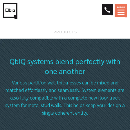
MENU
PRODUCTS
QbiQ systems blend perfectly with
one another
Various partition wall thicknesses can be mixed and
matched effortlessly and seamlessly. System elements are
also fully compatible with a complete new floor track
system for metal stud walls. This helps keep your design a
single coherent entity.