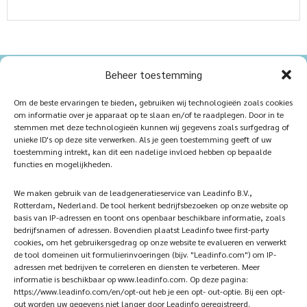
Beheer toestemming
Home
Sustainablility
Om de beste ervaringen te bieden, gebruiken wij technologieën zoals cookies
om informatie over je apparaat op te slaan en/of te raadplegen. Door in te
Products
Vacancies
stemmen met deze technologieën kunnen wij gegevens zoals surfgedrag of
unieke ID's op deze site verwerken. Als je geen toestemming geeft of uw
iQ Atelier
Contact
toestemming intrekt, kan dit een nadelige invloed hebben op bepaalde
functies en mogelijkheden.
Inspiration
Become a partner
We maken gebruik van de leadgeneratieservice van Leadinfo B.V.,
References
Veelgestelde vragen
Rotterdam, Nederland. De tool herkent bedrijfsbezoeken op onze website op
basis van IP-adressen en toont ons openbaar beschikbare informatie, zoals
bedrijfsnamen of adressen. Bovendien plaatst Leadinfo twee first-party
cookies, om het gebruikersgedrag op onze website te evalueren en verwerkt
de tool domeinen uit formulierinvoeringen (bijv. "Leadinfo.com") om IP-
Subscribe now!
Follow Us
adressen met bedrijven te correleren en diensten te verbeteren. Meer
informatie is beschikbaar op www.leadinfo.com. Op deze pagina:
https://www.leadinfo.com/en/opt-out heb je een opt- out-optie. Bij een opt-
out worden uw gegevens niet langer door Leadinfo geregistreerd.