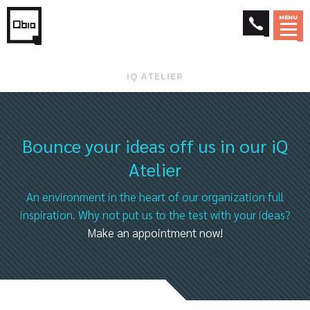
MENU
IQ ATELIER
Bounce your ideas off us in our iQ
Atelier
An environment in the heart of our organization full
inspiration. Why not put us to the test with your ideas?
Make an appointment now
!