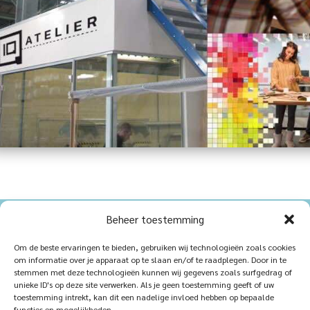
Beheer toestemming
Home
Sustainablility
Om de beste ervaringen te bieden, gebruiken wij technologieën zoals cookies
om informatie over je apparaat op te slaan en/of te raadplegen. Door in te
Products
Vacancies
stemmen met deze technologieën kunnen wij gegevens zoals surfgedrag of
unieke ID's op deze site verwerken. Als je geen toestemming geeft of uw
iQ Atelier
Contact
toestemming intrekt, kan dit een nadelige invloed hebben op bepaalde
functies en mogelijkheden.