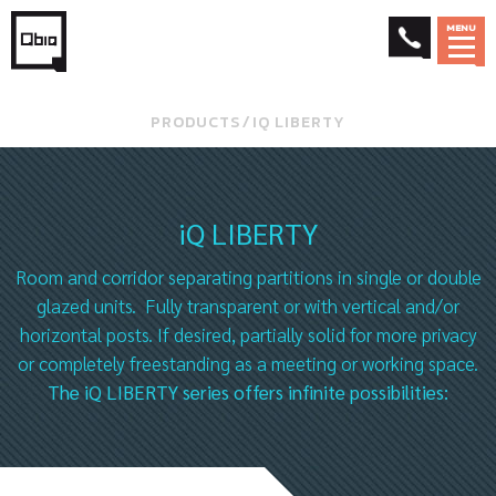
MENU
PRODUCTS
⁄
IQ LIBERTY
iQ LIBERTY
Room and corridor separating partitions in single or double
glazed units. Fully transparent or with vertical and/or
horizontal posts. If desired, partially solid for more privacy
or completely freestanding as a meeting or working space.
The iQ LIBERTY series offers infinite possibilities: