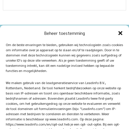
Beheer toestemming
Home
Sustainablility
Om de beste ervaringen te bieden, gebruiken wij technologieën zoals cookies
om informatie over je apparaat op te slaan en/of te raadplegen. Door in te
Products
Vacancies
stemmen met deze technologieën kunnen wij gegevens zoals surfgedrag of
unieke ID's op deze site verwerken. Als je geen toestemming geeft of uw
iQ Atelier
Contact
toestemming intrekt, kan dit een nadelige invloed hebben op bepaalde
functies en mogelijkheden.
Inspiration
Become a partner
We maken gebruik van de leadgeneratieservice van Leadinfo B.V.,
References
Veelgestelde vragen
Rotterdam, Nederland. De tool herkent bedrijfsbezoeken op onze website op
basis van IP-adressen en toont ons openbaar beschikbare informatie, zoals
bedrijfsnamen of adressen. Bovendien plaatst Leadinfo twee first-party
cookies, om het gebruikersgedrag op onze website te evalueren en verwerkt
de tool domeinen uit formulierinvoeringen (bijv. "Leadinfo.com") om IP-
Subscribe now!
Follow Us
adressen met bedrijven te correleren en diensten te verbeteren. Meer
informatie is beschikbaar op www.leadinfo.com. Op deze pagina:
https://www.leadinfo.com/en/opt-out heb je een opt- out-optie. Bij een opt-