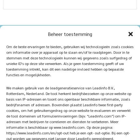
Beheer toestemming
Home
Sustainablility
Om de beste ervaringen te bieden, gebruiken wij technologieën zoals cookies
om informatie over je apparaat op te slaan en/of te raadplegen. Door in te
Products
Vacancies
stemmen met deze technologieën kunnen wij gegevens zoals surfgedrag of
unieke ID's op deze site verwerken. Als je geen toestemming geeft of uw
iQ Atelier
Contact
toestemming intrekt, kan dit een nadelige invloed hebben op bepaalde
functies en mogelijkheden.
Inspiration
Become a partner
We maken gebruik van de leadgeneratieservice van Leadinfo B.V.,
References
Veelgestelde vragen
Rotterdam, Nederland. De tool herkent bedrijfsbezoeken op onze website op
basis van IP-adressen en toont ons openbaar beschikbare informatie, zoals
bedrijfsnamen of adressen. Bovendien plaatst Leadinfo twee first-party
cookies, om het gebruikersgedrag op onze website te evalueren en verwerkt
de tool domeinen uit formulierinvoeringen (bijv. "Leadinfo.com") om IP-
Subscribe now!
Follow Us
adressen met bedrijven te correleren en diensten te verbeteren. Meer
informatie is beschikbaar op www.leadinfo.com. Op deze pagina:
https://www.leadinfo.com/en/opt-out heb je een opt- out-optie. Bij een opt-
out worden uw gegevens niet langer door Leadinfo geregistreerd.