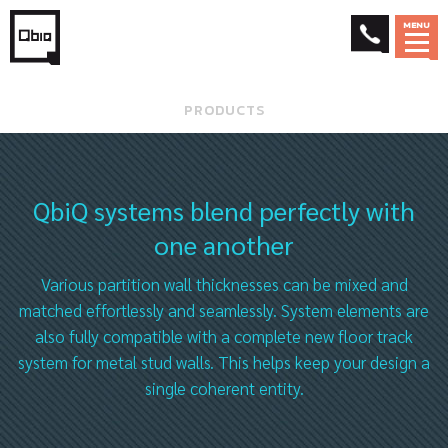
MENU
PRODUCTS
QbiQ systems blend perfectly with
one another
Various partition wall thicknesses can be mixed and
matched effortlessly and seamlessly. System elements are
also fully compatible with a complete new floor track
system for metal stud walls. This helps keep your design a
single coherent entity.