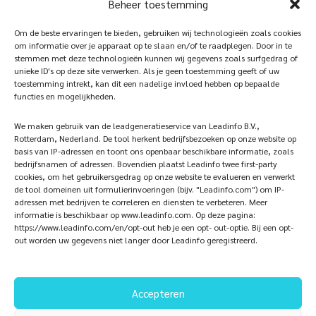
Beheer toestemming
our
photowebsite
Home
Sustainablility
Om de beste ervaringen te bieden, gebruiken wij technologieën zoals cookies
om informatie over je apparaat op te slaan en/of te raadplegen. Door in te
Products
Vacancies
stemmen met deze technologieën kunnen wij gegevens zoals surfgedrag of
unieke ID's op deze site verwerken. Als je geen toestemming geeft of uw
iQ Atelier
Contact
toestemming intrekt, kan dit een nadelige invloed hebben op bepaalde
functies en mogelijkheden.
Inspiration
Become a partner
We maken gebruik van de leadgeneratieservice van Leadinfo B.V.,
References
Veelgestelde vragen
Rotterdam, Nederland. De tool herkent bedrijfsbezoeken op onze website op
basis van IP-adressen en toont ons openbaar beschikbare informatie, zoals
bedrijfsnamen of adressen. Bovendien plaatst Leadinfo twee first-party
cookies, om het gebruikersgedrag op onze website te evalueren en verwerkt
de tool domeinen uit formulierinvoeringen (bijv. "Leadinfo.com") om IP-
Subscribe now!
Follow Us
adressen met bedrijven te correleren en diensten te verbeteren. Meer
informatie is beschikbaar op www.leadinfo.com. Op deze pagina:
https://www.leadinfo.com/en/opt-out heb je een opt- out-optie. Bij een opt-
out worden uw gegevens niet langer door Leadinfo geregistreerd.
Accepteren