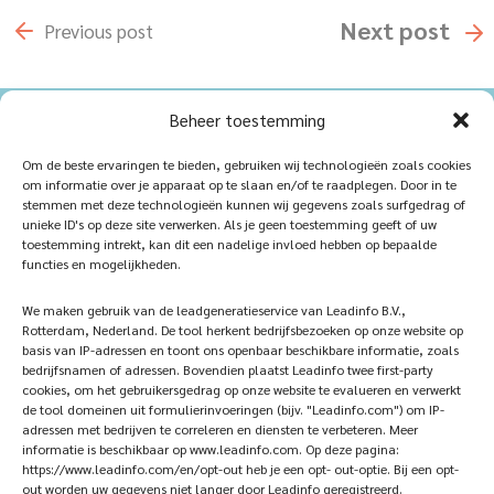
Next
post
Previous
post
Beheer toestemming
Home
Sustainablility
Om de beste ervaringen te bieden, gebruiken wij technologieën zoals cookies
om informatie over je apparaat op te slaan en/of te raadplegen. Door in te
Products
Vacancies
stemmen met deze technologieën kunnen wij gegevens zoals surfgedrag of
unieke ID's op deze site verwerken. Als je geen toestemming geeft of uw
iQ Atelier
Contact
toestemming intrekt, kan dit een nadelige invloed hebben op bepaalde
functies en mogelijkheden.
Inspiration
Become a partner
We maken gebruik van de leadgeneratieservice van Leadinfo B.V.,
References
Veelgestelde vragen
Rotterdam, Nederland. De tool herkent bedrijfsbezoeken op onze website op
basis van IP-adressen en toont ons openbaar beschikbare informatie, zoals
bedrijfsnamen of adressen. Bovendien plaatst Leadinfo twee first-party
cookies, om het gebruikersgedrag op onze website te evalueren en verwerkt
de tool domeinen uit formulierinvoeringen (bijv. "Leadinfo.com") om IP-
Subscribe now!
Follow Us
adressen met bedrijven te correleren en diensten te verbeteren. Meer
informatie is beschikbaar op www.leadinfo.com. Op deze pagina:
https://www.leadinfo.com/en/opt-out heb je een opt- out-optie. Bij een opt-
out worden uw gegevens niet langer door Leadinfo geregistreerd.