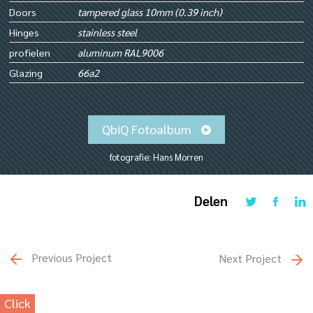
Doors
tampered glass 10mm (0.39 inch)
Hinges
stainless steel
profielen
aluminum RAL9006
Glazing
66a2
QbiQ Fotoalbum
fotografie: Hans Morren
Delen
Previous Project
Next Project
Click