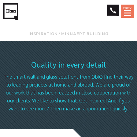
MENU
INSPIRATION
⁄
MINNAERT BUILDING
Quality in every detail
The smart wall and glass solutions from QbiQ find their way
to leading projects at home and abroad. We are proud of
our work that has been realized in close cooperation with
our clients. We like to show that. Get inspired! And if you
want to see more? Then make an appointment quickly.