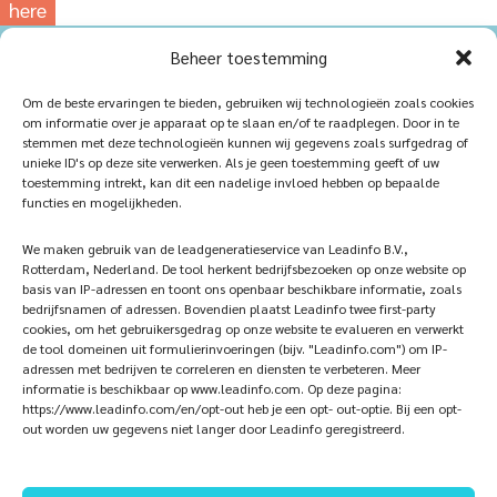
here
for
Beheer toestemming
our
photowebsite
Home
Sustainablility
Om de beste ervaringen te bieden, gebruiken wij technologieën zoals cookies
om informatie over je apparaat op te slaan en/of te raadplegen. Door in te
Products
Vacancies
stemmen met deze technologieën kunnen wij gegevens zoals surfgedrag of
unieke ID's op deze site verwerken. Als je geen toestemming geeft of uw
iQ Atelier
Contact
toestemming intrekt, kan dit een nadelige invloed hebben op bepaalde
functies en mogelijkheden.
Inspiration
Become a partner
We maken gebruik van de leadgeneratieservice van Leadinfo B.V.,
References
Veelgestelde vragen
Rotterdam, Nederland. De tool herkent bedrijfsbezoeken op onze website op
basis van IP-adressen en toont ons openbaar beschikbare informatie, zoals
bedrijfsnamen of adressen. Bovendien plaatst Leadinfo twee first-party
cookies, om het gebruikersgedrag op onze website te evalueren en verwerkt
de tool domeinen uit formulierinvoeringen (bijv. "Leadinfo.com") om IP-
Subscribe now!
Follow Us
adressen met bedrijven te correleren en diensten te verbeteren. Meer
informatie is beschikbaar op www.leadinfo.com. Op deze pagina:
https://www.leadinfo.com/en/opt-out heb je een opt- out-optie. Bij een opt-
out worden uw gegevens niet langer door Leadinfo geregistreerd.