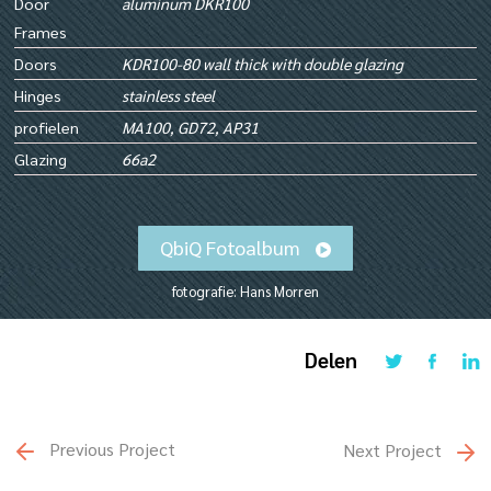
Door
aluminum DKR100
Frames
Doors
KDR100-80 wall thick with double glazing
Hinges
stainless steel
profielen
MA100, GD72, AP31
Glazing
66a2
QbiQ Fotoalbum
fotografie: Hans Morren
Delen
Previous Project
Next Project