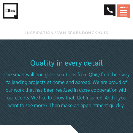
MENU
INSPIRATION
⁄
VAN SPAENDONCKHUIS
Quality in every detail
The smart wall and glass solutions from QbiQ find their way
to leading projects at home and abroad. We are proud of
our work that has been realized in close cooperation with
our clients. We like to show that. Get inspired! And if you
want to see more? Then make an appointment quickly.