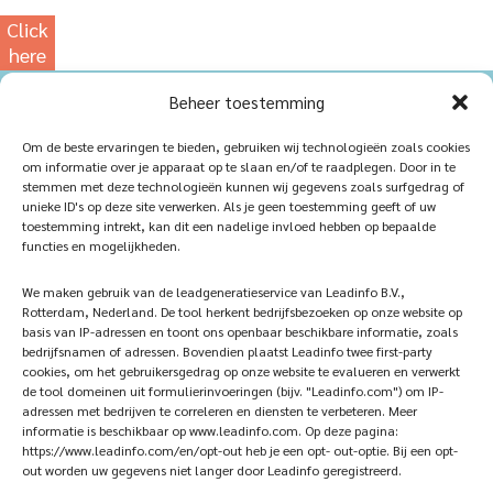
Click
here
for
Beheer toestemming
our
photowebsite
Home
Sustainablility
Om de beste ervaringen te bieden, gebruiken wij technologieën zoals cookies
om informatie over je apparaat op te slaan en/of te raadplegen. Door in te
Products
Vacancies
stemmen met deze technologieën kunnen wij gegevens zoals surfgedrag of
unieke ID's op deze site verwerken. Als je geen toestemming geeft of uw
iQ Atelier
Contact
toestemming intrekt, kan dit een nadelige invloed hebben op bepaalde
functies en mogelijkheden.
Inspiration
Become a partner
We maken gebruik van de leadgeneratieservice van Leadinfo B.V.,
References
Veelgestelde vragen
Rotterdam, Nederland. De tool herkent bedrijfsbezoeken op onze website op
basis van IP-adressen en toont ons openbaar beschikbare informatie, zoals
bedrijfsnamen of adressen. Bovendien plaatst Leadinfo twee first-party
cookies, om het gebruikersgedrag op onze website te evalueren en verwerkt
de tool domeinen uit formulierinvoeringen (bijv. "Leadinfo.com") om IP-
Subscribe now!
Follow Us
adressen met bedrijven te correleren en diensten te verbeteren. Meer
informatie is beschikbaar op www.leadinfo.com. Op deze pagina:
https://www.leadinfo.com/en/opt-out heb je een opt- out-optie. Bij een opt-
out worden uw gegevens niet langer door Leadinfo geregistreerd.