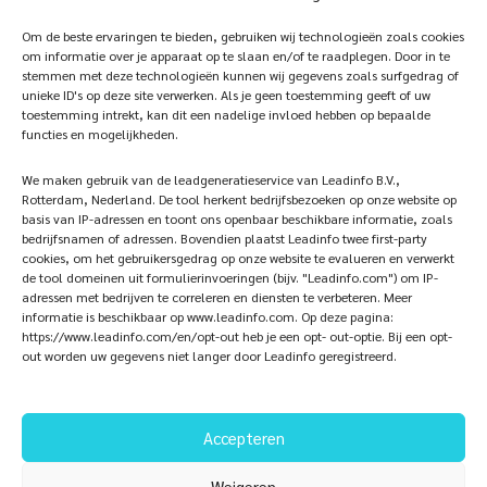
photowebsite
Home
Sustainablility
Om de beste ervaringen te bieden, gebruiken wij technologieën zoals cookies
om informatie over je apparaat op te slaan en/of te raadplegen. Door in te
Products
Vacancies
stemmen met deze technologieën kunnen wij gegevens zoals surfgedrag of
unieke ID's op deze site verwerken. Als je geen toestemming geeft of uw
iQ Atelier
Contact
toestemming intrekt, kan dit een nadelige invloed hebben op bepaalde
functies en mogelijkheden.
Inspiration
Become a partner
We maken gebruik van de leadgeneratieservice van Leadinfo B.V.,
References
Veelgestelde vragen
Rotterdam, Nederland. De tool herkent bedrijfsbezoeken op onze website op
basis van IP-adressen en toont ons openbaar beschikbare informatie, zoals
bedrijfsnamen of adressen. Bovendien plaatst Leadinfo twee first-party
cookies, om het gebruikersgedrag op onze website te evalueren en verwerkt
de tool domeinen uit formulierinvoeringen (bijv. "Leadinfo.com") om IP-
Subscribe now!
Follow Us
adressen met bedrijven te correleren en diensten te verbeteren. Meer
informatie is beschikbaar op www.leadinfo.com. Op deze pagina:
https://www.leadinfo.com/en/opt-out heb je een opt- out-optie. Bij een opt-
out worden uw gegevens niet langer door Leadinfo geregistreerd.
Accepteren
Weigeren