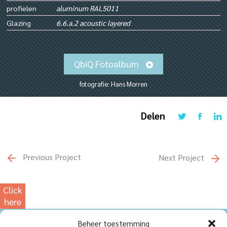
profielen
aluminum RAL5011
Glazing
6.6.a.2 acoustic layered
QbiQ Fotoalbum
fotografie: Hans Morren
Delen
Previous Project
Next Project
Click
here
for
Beheer toestemming
our