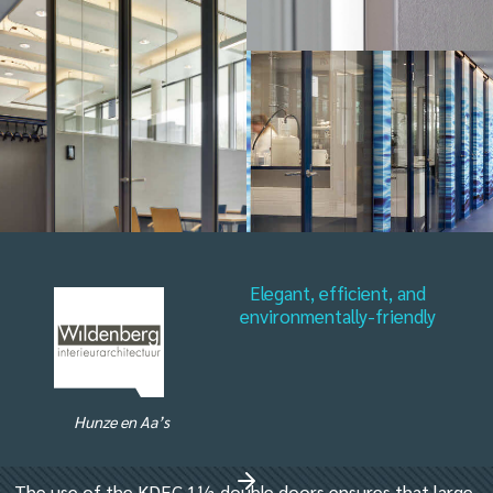
Elegant, efficient, and
environmentally-friendly
Hunze en Aa’s
The use of the KDEC 1½ double doors ensures that large