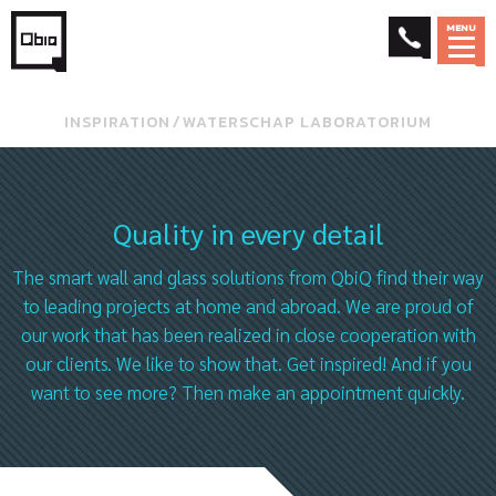
MENU
INSPIRATION
⁄
WATERSCHAP LABORATORIUM
Quality in every detail
The smart wall and glass solutions from QbiQ find their way
to leading projects at home and abroad. We are proud of
our work that has been realized in close cooperation with
our clients. We like to show that. Get inspired! And if you
want to see more? Then make an appointment quickly.